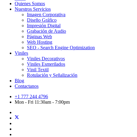
Quienes Somos
Nuestros Servicios
Imagen Corporativa
Diseño Gráfico
Impresión Digital
Grabación de Audio
Páginas Web
Web Hosting
SEO - Search Engine Optimization
Viniles
Viniles Decorativos
Viniles Esmerilados
Vinil Textil
Rotulación y Señalización
Blog
Contactanos
+1 777 244 4796
Mon - Fri 11:30am - 7:00pm